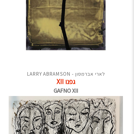
לארי אברמסון - LARRY ABRAMSON
גפנו XII
GAFNO XII