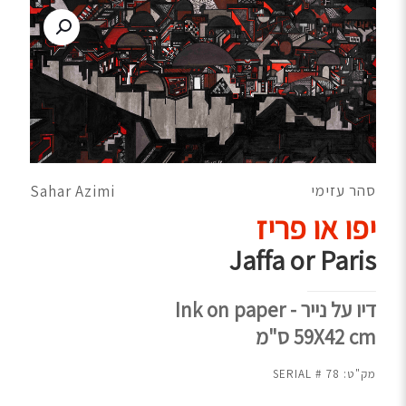
סהר עזימי
Sahar Azimi
יפו או פריז
Jaffa or Paris
דיו על נייר - Ink on paper
59X42 cm ס"מ
מק"ט:
78