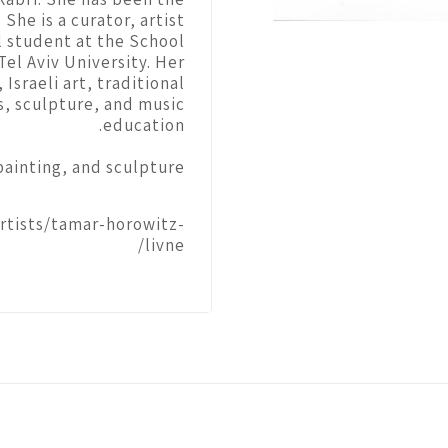
 She is a curator, artist
al student at the School
el Aviv University. Her
 Israeli art, traditional
s, sculpture, and music
education.
painting, and sculpture.
rtists/tamar-horowitz-
livne/