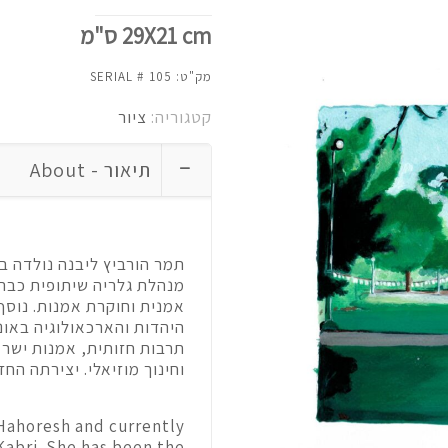
29X21 cm ס"מ
מק"ט:
105
קטגוריה:
ציור
תיאור - About
תמר הורביץ ליבנה נולדה בק
אמנית וחוקרת אמנות. נוסף
היהדות והארכאולוגיה באו
תרבות חזותית, אמנות ישרא
וחינוך מוזיאלי. יצירתה החזו
Hahoresh and currently
abri. She has been the