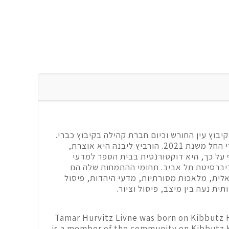
יבוץ עין החורש וכיום חברת קהילה בקיבוץ כברי.
מנהלת גלריה שיתופית כברי החל משנת 2021. הורביץ ליבנה היא אוצרת,
 על כך, היא דוקטורנטית בבית הספר למדעי
ניברסיטת תל אביב. תחומי ההתמחות שלה הם
לית, מלאכות מסורתיות, מדעי היהדות, פיסול
תית נעה בין מיצב, פיסול וציור.
Tamar Hurvitz Livne was born on Kibbutz 
is a member of the community on Kibbutz K