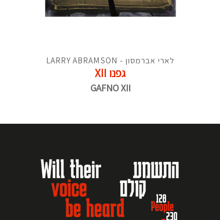
לארי אברמסון - LARRY ABRAMSON
גפנו XII
GAFNO XII