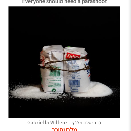
Everyone should need a parashoot
גבריאלה וילנץ - Gabriella Willenz
מלח וסוכר